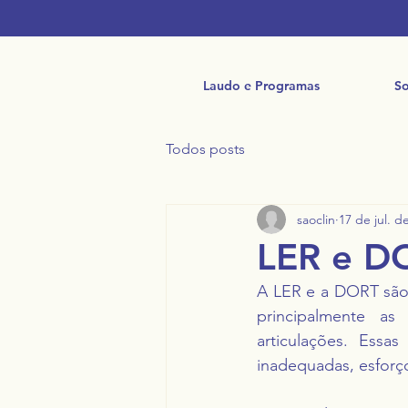
Laudo e Programas
So
Todos posts
saoclin
17 de jul. d
LER e D
A LER e a DORT são 
principalmente as
articulações. Essa
inadequadas, esforço