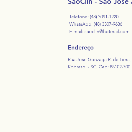
SãoClin - São José 
sua empresa
Telefone: (48) 3091-1220
WhatsApp: (48) 3307-9636
E-mail:
saoclin@hotmail.com
Endereço
Rua José Gonzaga R. de Lima, 1
Kobrasol - SC, Cep: 88102-700