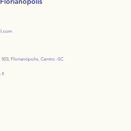
Florianópolis
il.com
a 503,
Florianópolis, Centro -SC
II