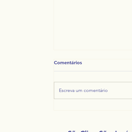
Comentários
Escreva um comentário
Gestão de Saúde
Ocupacional: como reduzir
custos, prevenir acidentes e
melhorar os resultados da