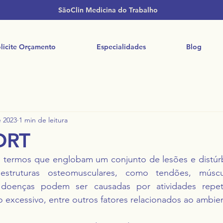
SãoClin Medicina do Trabalho
licite Orçamento
Especialidades
Blog
e 2023
1 min de leitura
ORT
termos que englobam um conjunto de lesões e distúrb
 estruturas osteomusculares, como tendões, múscu
s doenças podem ser causadas por atividades repetit
 excessivo, entre outros fatores relacionados ao ambie