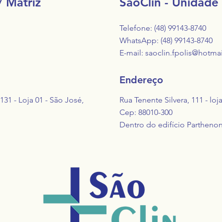
/ Matriz
SãoClin - Unidade 
Telefone: (48) 99143-8740
WhatsApp: (48) 99143-8740
E-mail:
saoclin.fpolis@hotma
Endereço
31 - Loja 01 - São José,
Rua Tenente Silvera, 111 - loj
Cep: 88010-300
Dentro do edifício Parthenon 