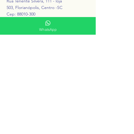
Rua Tenente Silvera, 111 - loja
503,
Florianópolis, Centro -SC
Cep:
88010-300
Dentro do edifício Parthenon II
WhatsApp
SãoClin© 2010. Desenvolvido por
Alliancee Marketing